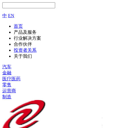
中
EN
首页
产品及服务
行业解决方案
合作伙伴
投资者关系
关于我们
汽车
金融
医疗医药
零售
运营商
制造