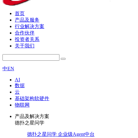
首页
产品及服务
行业解决方案
合作伙伴
投资者关系
关于我们
中
EN
AI
数据
云
基础架构软硬件
物联网
产品及解决方案
德扑之星问学
德扑之星问学 企业级Agent中台