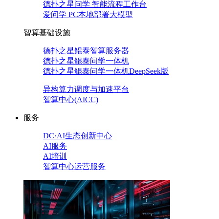
德扑之星问学 智能流程工作台
爱问学 PC本地部署大模型
智算基础设施
德扑之星鲲泰智算服务器
德扑之星鲲泰问学一体机
德扑之星鲲泰问学一体机DeepSeek版
异构算力调度与加速平台
智算中心(AICC)
服务
DC·AI生态创新中心
AI服务
AI培训
智算中心运营服务