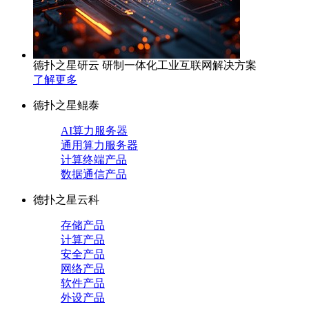
德扑之星研云 研制一体化工业互联网解决方案
了解更多
德扑之星鲲泰
AI算力服务器
通用算力服务器
计算终端产品
数据通信产品
德扑之星云科
存储产品
计算产品
安全产品
网络产品
软件产品
外设产品